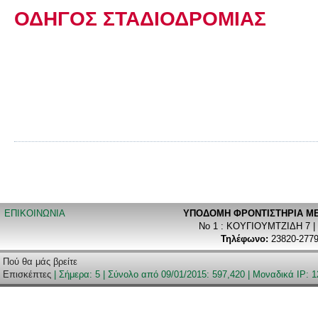
ΟΔΗ­ΓΟΣ ΣΤΑ­ΔΙΟ­ΔΡΟ­ΜΙΑΣ
ΕΠΙΚΟΙΝΩΝΙΑ
ΥΠΟΔΟΜΗ ΦΡΟΝΤΙΣΤΗΡΙA ΜΕ
Νο 1 : ΚΟΥΓΙΟΥΜΤΖΙΔΗ 7 |
Τηλέφωνο:
23820-2779
Πού θα μάς βρείτε
Επισκέπτες
| Σήμερα: 5 | Σύνολο από 09/01/2015: 597,420 | Μοναδικά IP: 