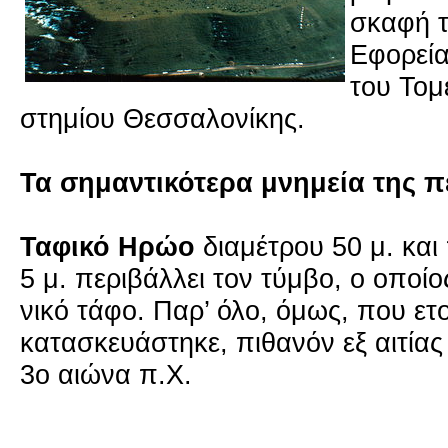
σκα­φή τ
Εφο­ρεί­
του Τομέα
στη­μί­ου Θεσ­σα­λο­νί­κης.
Τα ση­μα­ντι­κό­τε­ρα μνη­μεία της π
Τα­φι­κό Ηρώο
δια­μέ­τρου 50 μ. και
5 μ. πε­ρι­βάλ­λει τον τύμβο, ο οποί­ος
νι­κό τάφο. Παρ’ όλο, όμως, που ετο
κα­τα­σκευά­στη­κε, πι­θα­νόν εξ αι­τί­ας
3ο αιώνα π.Χ.