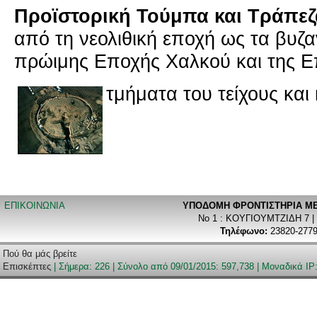
Προϊ­στο­ρι­κή Τού­μπα και Τρά­πε­
από τη νε­ο­λι­θι­κή εποχή ως τα βυ­ζα­
πρώ­ι­μης Eπο­χής Xαλ­κού και της Επ
τμή­μα­τα του τεί­χους και κ
ΕΠΙΚΟΙΝΩΝΙΑ
ΥΠΟΔΟΜΗ ΦΡΟΝΤΙΣΤΗΡΙA ΜΕ
Νο 1 : ΚΟΥΓΙΟΥΜΤΖΙΔΗ 7 |
Τηλέφωνο:
23820-2779
Πού θα μάς βρείτε
Επισκέπτες
| Σήμερα: 226 | Σύνολο από 09/01/2015: 597,738 | Μοναδικά IP